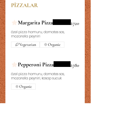
PİZZALAR
Margarita Pizza
₺720
özel pizza hamuru, domates sos,
mozarella peyniri
Vegetarian
Organic
Pepperoni Pizza
₺780
özel pizza hamuru, domates sos,
mozarella peyniri, kasap sucuk
Organic
Mix Pizza
₺780
özel pizza hamuru, domates sos,
mozarella peyniri, sosis, kasap sucuk,
mantar, mısır, yeşil biber, kırmızı