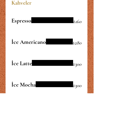
Kahveler
Espresso
₺160
İce Americano
₺280
İce Latte
₺300
İce Mocha
₺300
Cappuccino
₺280
Latte
₺300